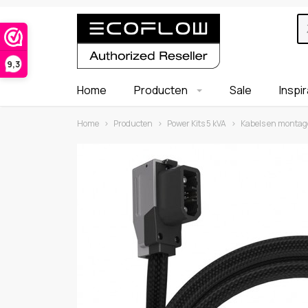
9,3
Home
Producten
Sale
Inspi
Home
›
Producten
›
Power Kits 5 kVA
›
Kabels en montag