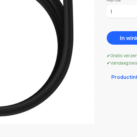
In wi
Gratis verze
Vandaag best
Productin