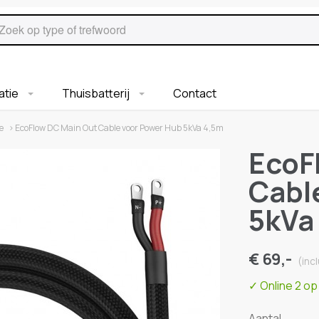
ratie
Thuisbatterij
Contact
e
› EcoFlow DC Main Out Cable voor Power Hub 5kVa 4,5m
EcoF
Cabl
5kVa
€ 69,-
(inc
✓
Online 2 op
Aantal