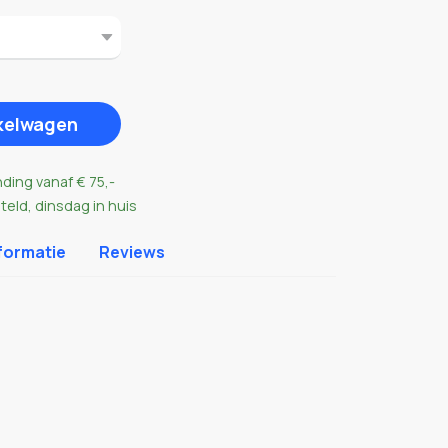
nkelwagen
nding vanaf € 75,-
eld, dinsdag in huis
formatie
Reviews