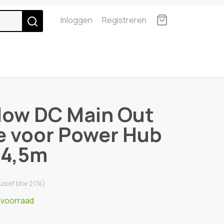
Inloggen
Registreren
low DC Main Out
e voor Power Hub
 4,5m
lusief btw 21%)
 voorraad