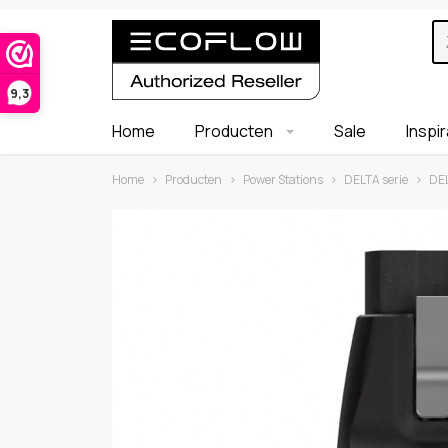
9,3
Home
Producten
Sale
Inspi
Home
›
Producten
›
Power Stations
›
DELTA serie
›
DEL