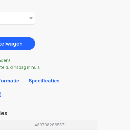
nkelwagen
nden!
eld, dinsdag in huis
formatie
Specificaties
)
ies
4897082665571