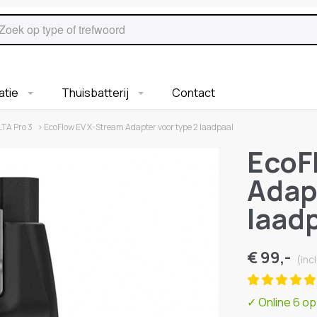
ratie
Thuisbatterij
Contact
TA Pro 3
› EcoFlow EV X-Stream Adapter voor type 2 laadpaal
EcoF
Adap
laad
€ 99,-
(inc
✓
Online 6 o