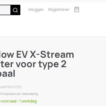
Inloggen
Registreren
low EV X-Stream
ter voor type 2
paal
lusief btw 21%)
5/5 op basis van 1 beoordeling
p voorraad
- 1 werkdag