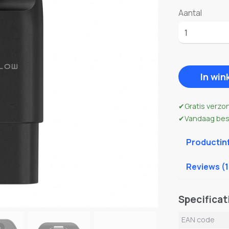
Aantal
In wi
Gratis verzo
Vandaag best
Productin
Reviews (1
Specificat
EAN code