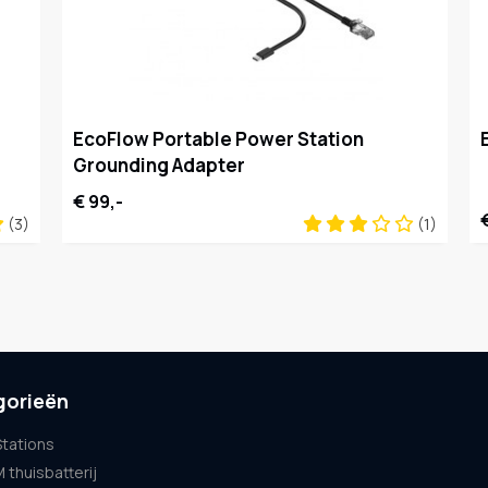
EcoFlow Portable Power Station
Grounding Adapter
€ 99,-
(3)
(1)
gorieën
tations
thuisbatterij