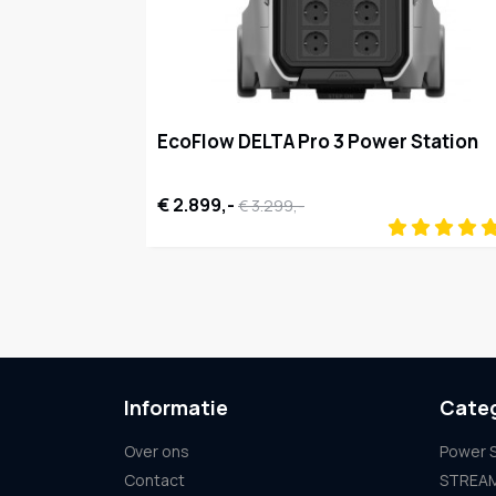
EcoFlow DELTA Pro 3 Power Station
€ 2.899,-
€ 3.299,-
Informatie
Cate
Over ons
Power S
Contact
STREAM 