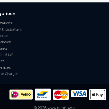
gorieën
tations
thuisbatterij
cean
anelen
anks
its 5 kVA
its
Devices
tor Charger
© 2026 www.ecoflow.nl