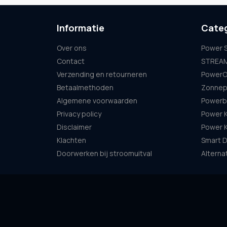
Informatie
Cate
Over ons
Power S
Contact
STREAM 
Verzending en retourneren
PowerO
Betaalmethoden
Zonnep
Algemene voorwaarden
Powerb
Privacy policy
Power K
Disclaimer
Power K
Klachten
Smart 
Doorwerken bij stroomuitval
Alterna