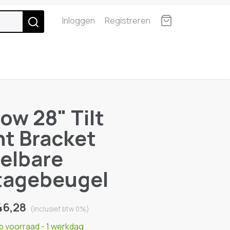
Inloggen
Registreren
ow 28" Tilt
t Bracket
telbare
agebeugel
46,28
(inclusief btw 0%)
op voorraad
- 1 werkdag