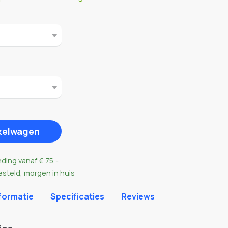
nkelwagen
nding vanaf € 75,-
esteld, morgen in huis
formatie
Specificaties
Reviews