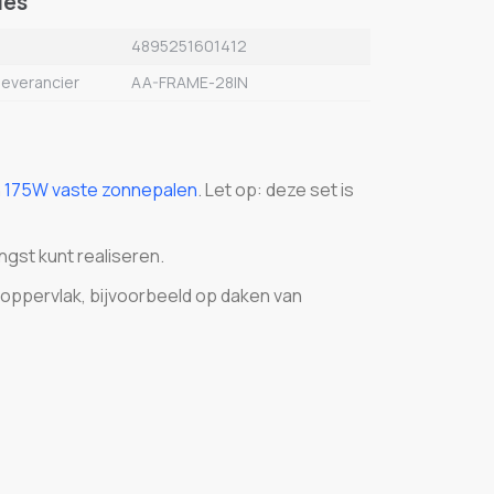
ies
4895251601412
leverancier
AA-FRAME-28IN
n
175W vaste zonnepalen
. Let op: deze set is
ngst kunt realiseren.
 oppervlak, bijvoorbeeld op daken van