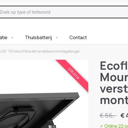
ratie
Thuisbatterij
Contact
w 28" Tilt Mount Bracket verstelbare montagebeugel
Ecofl
0% btw
Moun
vers
mont
€ 56,-
€ 
✓
Online 22 