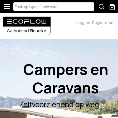
Inloggen
Registreren
Campers en
Caravans
Zelfvoorzienend op weg