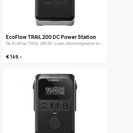
EcoFlow TRAIL 200 DC Power Station
De EcoFlow TRAIL 200 DC is een ultra-lichtgewicht en…
€ 149,-