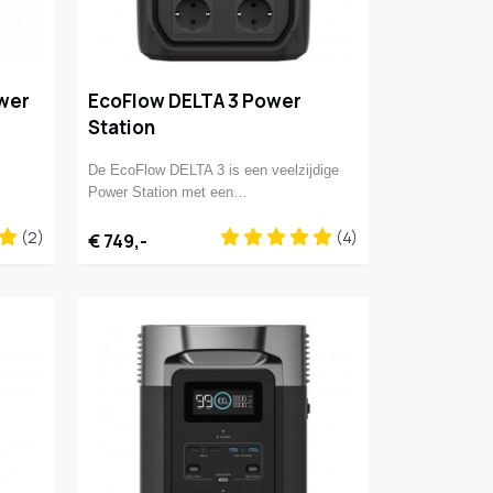
ower
EcoFlow DELTA 3 Power
Station
De EcoFlow DELTA 3 is een veelzijdige
Power Station met een…
(2)
(4)
€ 749,-