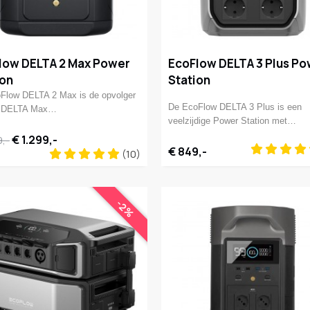
low DELTA 2 Max Power
EcoFlow DELTA 3 Plus P
ion
Station
Flow DELTA 2 Max is de opvolger
De EcoFlow DELTA 3 Plus is een
e DELTA Max…
veelzijdige Power Station met…
€ 1.299,-
9,-
€ 849,-
(10)
-2%