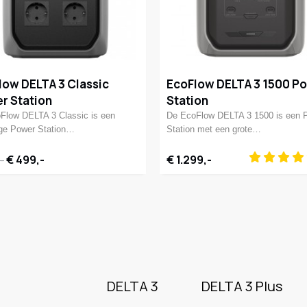
low DELTA 3 Classic
EcoFlow DELTA 3 1500 P
r Station
Station
Flow DELTA 3 Classic is een
De EcoFlow DELTA 3 1500 is een 
ige Power Station…
Station met een grote…
€ 499,-
€ 1.299,-
-
DELTA 3
DELTA 3 Plus