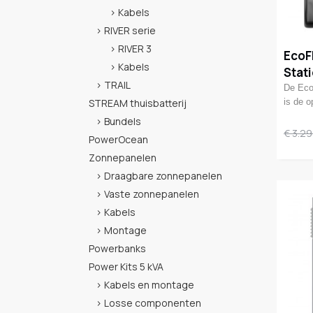
Kabels
RIVER serie
RIVER 3
EcoF
Kabels
Stat
TRAIL
De Eco
STREAM thuisbatterij
is de 
Bundels
€ 3.29
PowerOcean
Zonnepanelen
Draagbare zonnepanelen
Vaste zonnepanelen
Kabels
Montage
Powerbanks
Power Kits 5 kVA
Kabels en montage
Losse componenten