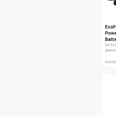
EcoF
Power
Batt
De Eco
geava
€ 5.09