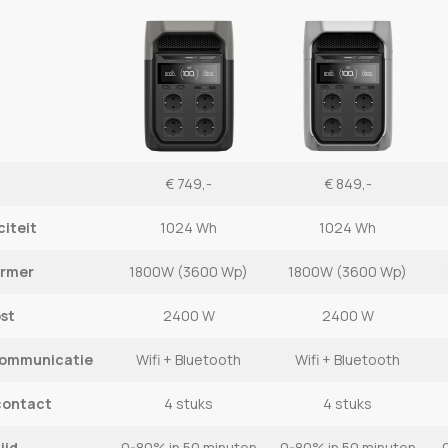
€ 749,-
€ 849,-
iteit
1024 Wh
1024 Wh
rmer
1800W (3600 Wp)
1800W (3600 Wp)
st
2400 W
2400 W
communicatie
Wifi + Bluetooth
Wifi + Bluetooth
contact
4 stuks
4 stuks
ijd
0-80% in 50 minuten
0-80% in 50 minuten