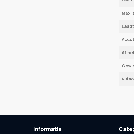
Max. 
Laadt
Accu­
Afme
Gewi
Video
Informatie
Cate