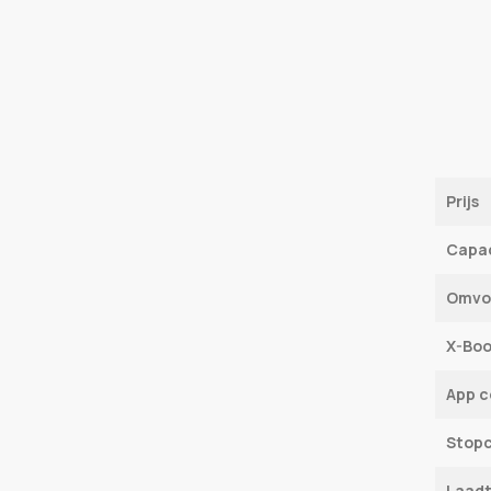
Prijs
Capac
Omvo
X-Boo
App 
Stop
Laadt