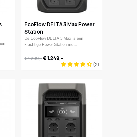
s
EcoFlow DELTA 3 Max Power
Station
De EcoFlow DELTA 3 Max is een
een
krachtige Power Station met…
€ 1.249,-
€ 1.299,-
(2)