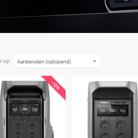
er op:
-12%