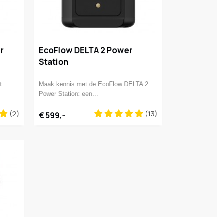
r
EcoFlow DELTA 2 Power
Station
t
Maak kennis met de EcoFlow DELTA 2
Power Station: een…
(2)
(13)
€ 599,-