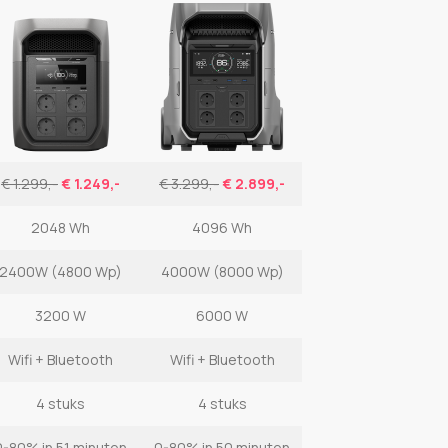
€ 1.299,-
€ 1.249,-
€ 3.299,-
€ 2.899,-
2048 Wh
4096 Wh
2400W (4800 Wp)
4000W (8000 Wp)
3200 W
6000 W
Wifi + Bluetooth
Wifi + Bluetooth
4 stuks
4 stuks
0-80% in 51 minuten
0-80% in 50 minuten