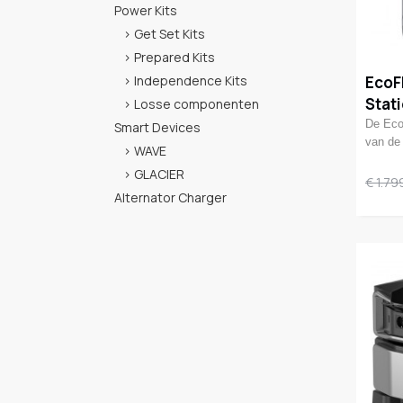
Power Kits
Get Set Kits
Prepared Kits
Independence Kits
EcoF
Stat
Losse componenten
De Eco
Smart Devices
van d
WAVE
GLACIER
€ 1.79
Alternator Charger