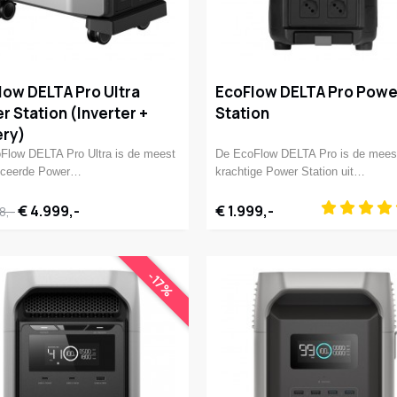
low DELTA Pro Ultra
EcoFlow DELTA Pro Powe
 Station (Inverter +
Station
ery)
Flow DELTA Pro Ultra is de meest
De EcoFlow DELTA Pro is de mees
nceerde Power…
krachtige Power Station uit…
€ 4.999,-
€ 1.999,-
8,-
-17%