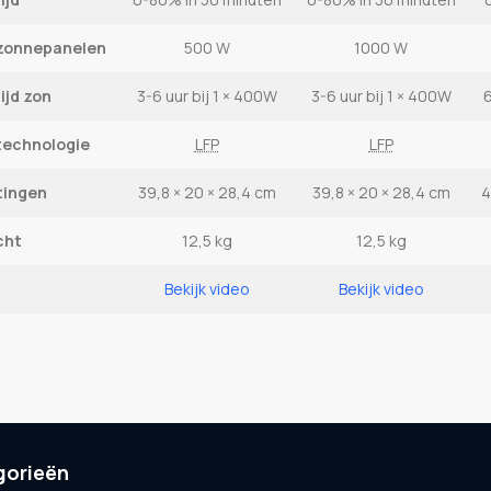
zonnepanelen
500 W
1000 W
ijd zon
3-6 uur bij 1 × 400W
3-6 uur bij 1 × 400W
6
technologie
LFP
LFP
tingen
39,8 × 20 × 28,4 cm
39,8 × 20 × 28,4 cm
4
cht
12,5 kg
12,5 kg
Bekijk video
Bekijk video
gorieën