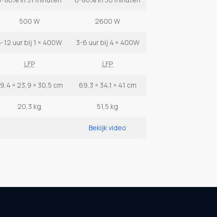
500 W
2600 W
-12 uur bij 1 × 400W
3-6 uur bij 4 × 400W
LFP
LFP
9,4 × 23,9 × 30,5 cm
69,3 × 34,1 × 41 cm
20,3 kg
51,5 kg
Bekijk video