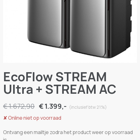
EcoFlow STREAM
Ultra + STREAM AC
€ 1.672,90
€ 1.399,-
(inclusief btw 21%)
✘
Online niet op voorraad
Ontvang een mailtje zodra het product weer op voorraad
is.