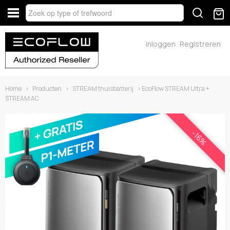
Inloggen
Registreren
Home
›
Producten
›
STREAM thuisbatterij
› EcoFlow STREAM Ultra +
STREAM AC
-16%