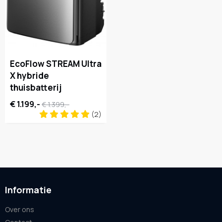
EcoFlow STREAM Ultra
X hybride
thuisbatterij
€ 1.199,-
€ 1.399,-
(2)
Informatie
Over ons