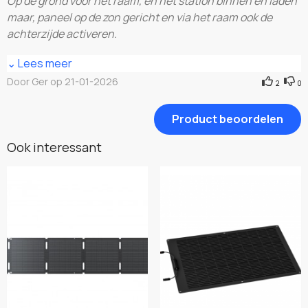
Op de grond voor het raam, en het station binnen en laden
maar, paneel op de zon gericht en via het raam ook de
achterzijde activeren.
⌄ Lees meer
Niet te evenaren die Ecoflow producten voor die prijs!
Door Ger op 21-01-2026
2
0
Product beoordelen
Ook interessant