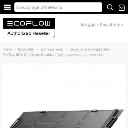
Inloggen
Registreren
Home
›
Producten
›
Zonnepanelen
›
Draagbare zonnepanelen
›
EcoFlow 110W lichtgewicht dubbelzijdig opvouwbaar zonnepaneel