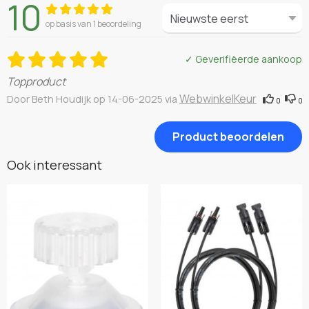
10
op basis van 1 beoordeling
✓ Geverifiëerde aankoop
Topproduct
WebwinkelKeur
Door Beth Houdijk op 14-06-2025 via
0
0
Product beoordelen
Ook interessant