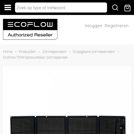
Inloggen
Registreren
Home
›
Producten
›
Zonnepanelen
›
Draagbare zonnepanelen
›
EcoFlow 110W opvouwbaar zonnepaneel